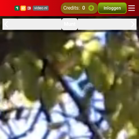
credits:
0
Inloggen
Munt