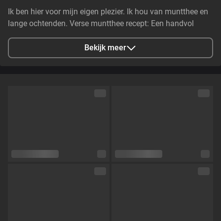
Ik ben hier voor mijn eigen plezier. Ik hou van muntthee en
lange ochtenden. Verse muntthee recept: Een handvol
verse munt, even afgespoeld en zacht tussen je vingers
gekneusd zodat de geur warm opstijgt. Giet er heet — net
Bekijk meer
niet kokend — water over en laat het rustig 3–5 minuten
trekken. Voeg eventueel een vleugje honing of citroen toe.
Geniet...
Stad
Breda, Netherlands
Talen
Nederlands,
Engels
Oogkleur
Groen
Haarkleur
Bruin
Lichaamsbouw
Slim